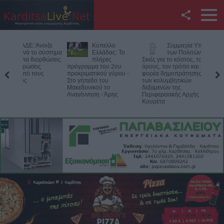
Facebook
Κύπελλο
Συμμαχία Υπέρ
Υπό έλεγ
Twitter
Ελλάδας: Το
των Πολιτών:
φωτιά σε
πλήρες
Σκιές για το κόστος, τους
δύσβατο 
πρόγραμμα του 2ου
όρους, τον τρόπο και τον
στον Όλυμπο –
YouTube
προκριματικού γύρου -
φορέα δημοπράτησης
Παραμένουν οι δυν
Στο γήπεδο του
των κολυμβητικών
στο σημείο
Μακεδονικού το
δεξαμενών της
Αναζήτηση
Αναγέννηση - Άρης
Περιφερειακής Αρχής
Κουρέτα
RSS
Επικοινωνία με το
KarditsaLive.Net