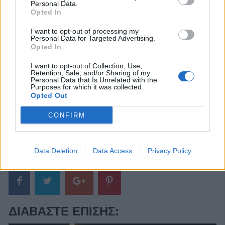
Personal Data.
Opted In
I want to opt-out of processing my
Personal Data for Targeted Advertising.
Opted In
I want to opt-out of Collection, Use,
Retention, Sale, and/or Sharing of my
Personal Data that Is Unrelated with the
Purposes for which it was collected.
Opted Out
CONFIRM
Κοινοποιήστε αυτό το άρθρο
Data Deletion
Data Access
Privacy Policy
ΔΙΑΒΆΣΤΕ ΕΠΊΣΗΣ: