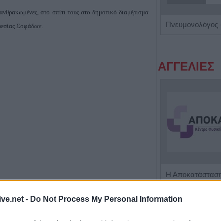
ανθρακωμένες, στο σπίτι τους στο δημοτικό διαμέρισμα
Ειδικός Αλλεργιολόγος "Ηλίας Χρ. Καραμαγκιόλας"
ρεσίας Σοφάδων.
ΑΓΓΕΛΙΕΣ
Πωλείται μονοκατοικία τριών επιπέδων στο καταπράσινο Πευκόφυτο Καρδίτσας
ητικότητας. Η πυρκαγιά ξέσπασε στις 11:00 περίπου το
ive.net -
Do Not Process My Personal Information
ο κακό είχε ήδη συμβεί και περιορίστηκαν απλά στην
ΤΕΛΕΥΤΑΙ