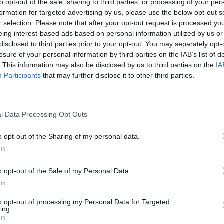
to opt-out of the sale, sharing to third parties, or processing of your per
Λαμία: Απατεών
formation for targeted advertising by us, please use the below opt-out s
μεγάλο χρηματι
πηρεσία Σοφάδων.
r selection. Please note that after your opt-out request is processed y
ηλικιωμένη
eing interest-based ads based on personal information utilized by us or
disclosed to third parties prior to your opt-out. You may separately opt-
7 Αυγούστου 2026, 21:19
losure of your personal information by third parties on the IAB’s list of
Τοποθετήθηκε ο
. This information may also be disclosed by us to third parties on the
IA
χλοοτάπητας στ
Participants
that may further disclose it to other third parties.
Γήπεδο Μουζακί
7 Αυγούστου 2026, 20:56
l Data Processing Opt Outs
Μονοτεχνική Καρ
επιλογή σε ανακα
εσωτερικών και 
o opt-out of the Sharing of my personal data.
χώρων!
In
7 Αυγούστου 2026, 20:48
o opt-out of the Sale of my Personal Data.
ΑΑΔΕ: Άνοιξε ξα
In
ΕΑΕ 2025 για δι
συμπληρώσεις σ
to opt-out of processing my Personal Data for Targeted
ing.
τους παραγωγο
In