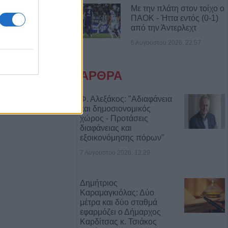
Με την πλάτη στον τοίχο ο
ι στο Ζάρκο
ΠΑΟΚ - Ήττα εντός (0-1)
ταμένες
από την Άντερλεχτ
Φώτο)
6 Αυγούστου 2026, 22:57
: Ανοίγει ο
ΑΡΘΡΑ
δύσεις 263,5
Φ. Αλεξάκος: "Αδιαφάνεια
και δημοσιονομικός
χώρος - Προτάσεις
3,58 εκατ. ευρώ
διαφάνειας και
ύχους για την
εξοικονόμησης πόρων"
των
7 Αυγούστου 2026, 12:29
σφαιρική
Δημήτριος
αργεί τα
Καραμαγκιόλας: Δύο
στατευτικά γύρω
μέτρα και δύο σταθμά
ικό χώρο μετά τον
εφαρμόζει ο Δήμαρχος
ιριστή
Καρδίτσας κ. Τσιάκος