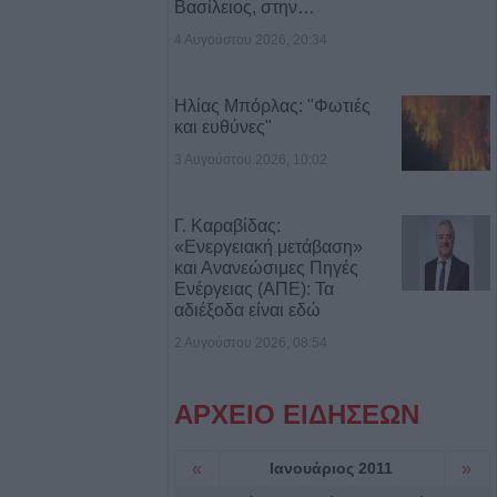
Βασίλειος, στην…
4 Αυγούστου 2026, 20:34
γούστου η κηδεία
υ
Ηλίας Μπόρλας: "Φωτιές
και ευθύνες"
ς: Το πλήρες
2ου
3 Αυγούστου 2026, 10:02
ύρου - Στο
εδονικού το
Γ. Καραβίδας:
ρης
«Ενεργειακή μετάβαση»
και Ανανεώσιμες Πηγές
Ενέργειας (ΑΠΕ): Τα
γούστου η κηδεία
αδιέξοδα είναι εδώ
Βρέκου
2 Αυγούστου 2026, 08:54
των Πολιτών:
ΑΡΧΕΙΟ ΕΙΔΗΣΕΩΝ
τος, τους όρους,
ον φορέα
ων κολυμβητικών
«
Ιανουάριος 2011
»
εριφερειακής