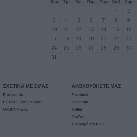
Δευ
Τρί
Τετ
Πέμ
Παρ
Σάβ
Κυρ
1
2
3
4
5
6
7
8
9
τιά σε δύσβατο
υμπο –
10
11
12
13
14
15
16
υνάμεις στο
17
18
19
20
21
22
23
24
25
26
27
28
29
30
31
 πυροσβεστικές
υρκαγιά σε
ταση στο Στεφάνι
ΣΧΕΤΙΚΑ ΜΕ ΕΜΑΣ
ΑΚΟΛΟΥΘΗΣΤΕ ΜΑΣ
Επικοινωνία
Facebook
γούστου η κηδεία
Γ.Ε.ΜΗ.: 129895403000
Instagram
ρβανίτη - Αδάμου
ΟΡΟΙ ΧΡΗΣΗΣ
Twitter
YouTube
έξοδος του
Συνδρομή στο RSS
ιάδες επιβάτες
τα λιμάνια