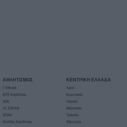
Αρχής Κουρέτα
7 Αυγούστου 2026, 18:00
Υπό έλεγχο η φω
σημείο στον Όλ
Παραμένουν οι δ
σημείο
7 Αυγούστου 2026, 17:07
Ενισχύθηκαν οι
δυνάμεις στην π
αγροτοδασική έκ
Κορίνθου
ΑΘΛΗΤΙΣΜΟΣ
ΚΕΝΤΡΙΚΗ ΕΛΛΑΔΑ
7 Αυγούστου 2026, 16:58
Γ Εθνική
Άρτα
Το Σάββατο 8 Αυ
ΕΠΣ Καρδίτσας
Ευρυτανία
του Δημήτριου Α
ΑΣΚ
Λάρισα
7 Αυγούστου 2026, 16:51
Α1 ΕΣΚΑΘ
Μαγνησία
Κορυφώνεται η 
ΣΠΑΚ
Τρίκαλα
Αυγούστου – Χιλ
Ελπίδες Καρδίτσας
Φθιώτιδα
αναχωρούν από 