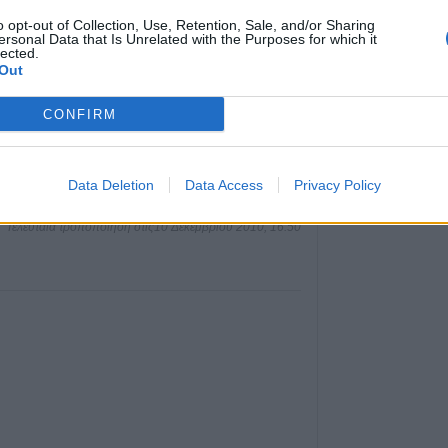
7 Αυγούστου 2026, 20:45
o opt-out of Collection, Use, Retention, Sale, and/or Sharing
Σφοδρό μπουρίν
ersonal Data that Is Unrelated with the Purposes for which it
Τρικάλων – Εκτε
lected.
Out
καταστροφές (+
7 Αυγούστου 2026, 19:51
CONFIRM
Σχέδια Βελτίωσης
δρόμος για επεν
εκατ. ευρώ
Data Deletion
Data Access
Privacy Policy
7 Αυγούστου 2026, 19:41
Τελευταία τροποποίηση στις10 Δεκεμβρίου 2010, 16:50
Καταβλήθηκαν 3
σε 67.746 δικαιο
αγορά λιπασμά
7 Αυγούστου 2026, 19:35
Η Αγγλική Ποδο
Ομοσπονδία κατ
τσιμεντένια προ
απ’ τον αγωνιστ
θάνατο ποδοσφα