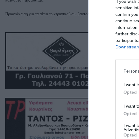
κατάσβεση της φωτιάς.
If you wish 
sensitive in
Προανάκριση για τα αίτια του τραγικού συμβάντος διενεργεί η Πυροσβεστική Υ
confirm you
continue se
information 
further disc
participants
Downstream 
Persona
I want t
Opted 
I want t
Opted 
I want 
Advertis
Opted 