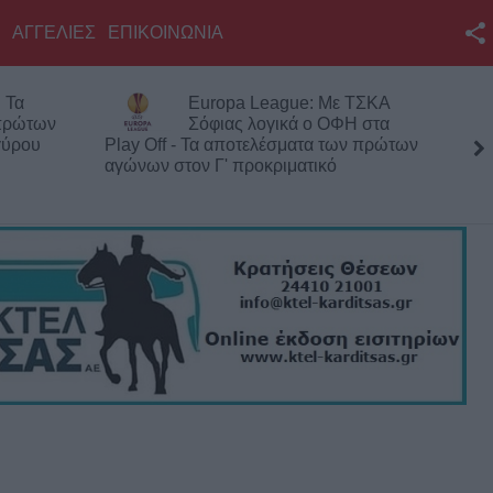
ΑΓΓΕΛΙΕΣ
ΕΠΙΚΟΙΝΩΝΙΑ
Facebook
 Τα
Europa League: Με ΤΣΚΑ
Twitter
 πρώτων
Σόφιας λογικά ο ΟΦΗ στα
γύρου
Play Off - Τα αποτελέσματα των πρώτων
YouTube
αγώνων στον Γ' προκριματικό
Αναζήτηση
RSS
Επικοινωνία με το
KarditsaLive.Net