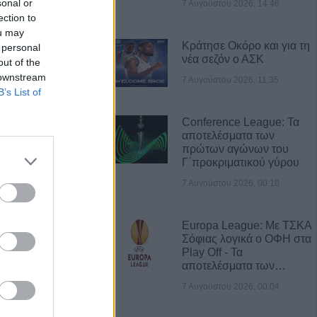
sonal or
7 Αυγούστου 2026, 14:46
ες άρπαξαν
ection to
κό ποσό από
ou may
Κράτησε Οκόρο και για τη
 personal
νέα σεζόν ο ΑΣΚ
out of the
 downstream
7 Αυγούστου 2026, 11:35
 νέος
B’s List of
ο Δημοτικό
ου (+Φώτο)
Conference League: Τα
αποτελέσματα των
πρώτων αγώνων του
Γ΄προκριματικού γύρου
δίτσας: Η no1
ινίσεις
7 Αυγούστου 2026, 00:10
εξωτερικών
Europa League: Με ΤΣΚΑ
Σόφιας λογικά ο ΟΦΗ στα
νά το σύστημα
Play Off - Τα
αποτελέσματα των…
ορθώσεις και
τοιχείων από
7 Αυγούστου 2026, 00:04
ύς