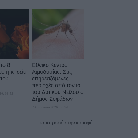
7 Αυγούστου 2026, 19:30
Το Σάββατο 8 Αυ
της Μάχης Νίκο
7 Αυγούστου 2026, 19:18
Κύπελλο Ελλάδα
πρόγραμμα του 
προκριματικού γ
γήπεδο του Μακ
Αναγέννηση - Ά
το 8
Εθνικό Κέντρο
υ η κηδεία
Αιμοδοσίας: Στις
7 Αυγούστου 2026, 18:41
του
επηρεαζόμενες
Το Σάββατο 8 Αυ
η
περιοχές από τον ιό
της Αθανασίας 
του Δυτικού Νείλου ο
26, 08:42
Δήμος Σοφάδων
7 Αυγούστου 2026, 18:20
Συμμαχία Υπέρ 
7 Αυγούστου 2026, 08:24
Σκιές για το κόσ
τον τρόπο και τ
επιστροφή στην κορυφή
δημοπράτησης τ
δεξαμενών της Π