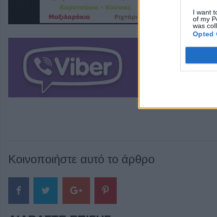
I want t
of my P
was col
Opted 
Κοινοποιήστε αυτό το άρθρο