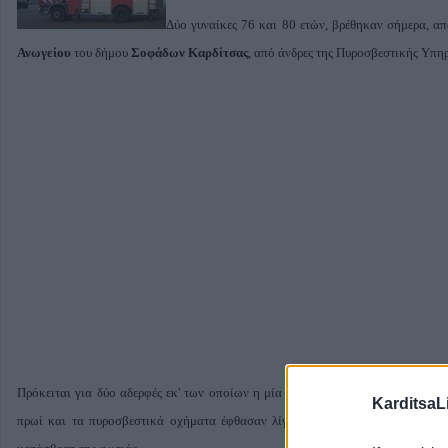
Δύο γυναίκες 76 και 80 ετών, βρέθηκαν σήμερα, απ
Ανωγείου
του δήμου
Σοφάδων Καρδίτσας
, από άνδρες της Πυροσβεστικής Υπη
Πρόκειται για δύο αδερφές εκ' των οποίων η μία αντιμετώπιζε προβλήματα κιν
KarditsaL
πρωί και τα πυροσβεστικά οχήματα έφθασαν λίγα λεπτά αργότερα. Ωστόσο τ