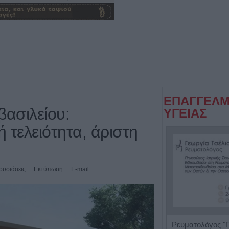
ΕΠΑΓΓΕΛΜ
ασιλείου:
ΥΓΕΙΑΣ
 τελειότητα, άριστη
υσιάσεις
Εκτύπωση
E-mail
Ψυχολόγος 'Ζενζεφύλλη Σεβαστή'