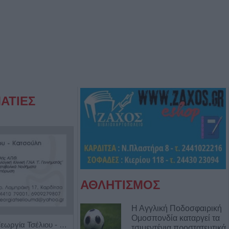
ΑΤΙΕΣ
ΑΘΛΗΤΙΣΜΟΣ
Η Αγγλική Ποδοσφαιρική
Ομοσπονδία καταργεί τα
Ρευματολόγος "Γεωργία Τσέλιου - Κατσούλη"
Χειρουργός Ωτορινολαρυγγολόγος "Θωμάς Γ. Καφφές"
τσιμεντένια προστατευτικά