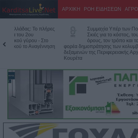
ΑΡΧΙΚΗ
ΡΟΗ ΕΙΔΗΣΕΩΝ
ΑΓΡΟ
Συμμαχία Υπέρ των Πολιτών:
Υ
Σκιές για το κόστος, τους
δ
όρους, τον τρόπο και τον
– Παραμένου
φορέα δημοπράτησης των κολυμβητικών
δεξαμενών της Περιφερειακής Αρχής
Κουρέτα