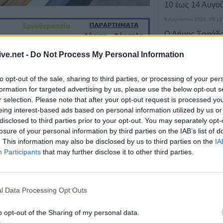
10 έως 14 Αυγο
8 Αυγούστου 2026, 09:12
Ο Δήμος Σοφάδω
τον Λεωνίδα Μπ
ive.net -
Do Not Process My Personal Information
Λουτροπηγή
8 Αυγούστου 2026, 09:09
to opt-out of the sale, sharing to third parties, or processing of your per
Το εβδομαδιαίο 
formation for targeted advertising by us, please use the below opt-out s
16/8) της Κινητ
r selection. Please note that after your opt-out request is processed y
Μονάδας στην Π
eing interest-based ads based on personal information utilized by us or
disclosed to third parties prior to your opt-out. You may separately opt-
8 Αυγούστου 2026, 08:22
losure of your personal information by third parties on the IAB’s list of
Γ. Καραβίδας: "
. This information may also be disclosed by us to third parties on the
IA
πανηγύρια και ο
Participants
that may further disclose it to other third parties.
θέμα τα κοινά μ
8 Αυγούστου 2026, 08:17
Λαμία: Απατεών
l Data Processing Opt Outs
μεγάλο χρηματι
ηλικιωμένη
o opt-out of the Sharing of my personal data.