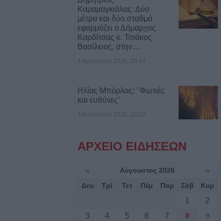
Καραμαγκιόλας: Δύο
μέτρα και δύο σταθμά
: Ανοίγει ο
εφαρμόζει ο Δήμαρχος
δύσεις 263,5
Καρδίτσας κ. Τσιάκος
Βασίλειος, στην…
4 Αυγούστου 2026, 20:34
3,58 εκατ. ευρώ
ύχους για την
Ηλίας Μπόρλας: "Φωτιές
των
και ευθύνες"
3 Αυγούστου 2026, 10:02
σφαιρική
αργεί τα
στατευτικά γύρω
ΑΡΧΕΙΟ ΕΙΔΗΣΕΩΝ
ικό χώρο μετά τον
ιριστή
«
Αύγουστος 2026
»
Δευ
Τρί
Τετ
Πέμ
Παρ
Σάβ
Κυρ
γούστου η κηδεία
1
2
υ
3
4
5
6
7
8
9