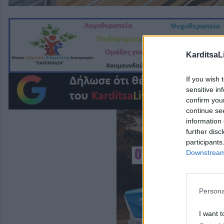
KarditsaL
If you wish 
sensitive in
confirm you
continue se
information 
further disc
participants
Downstream 
Persona
I want t