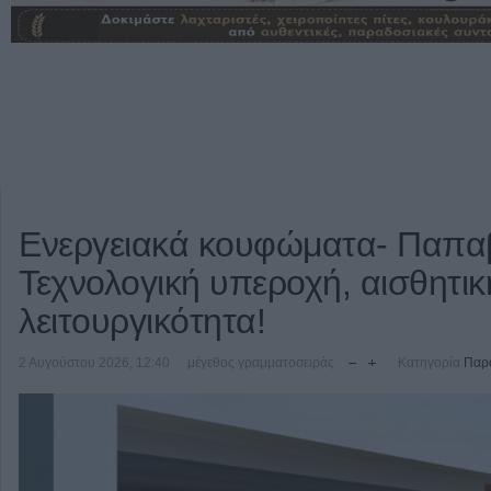
Ενεργειακά κουφώματα- Παπαβ
Τεχνολογική υπεροχή, αισθητική
λειτουργικότητα!
2 Αυγούστου 2026, 12:40
μέγεθος γραμματοσειράς
Κατηγορία
Παρο