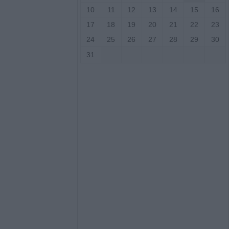
10
11
12
13
14
15
16
ς: Το πλήρες
17
18
19
20
21
22
23
2ου
ύρου - Στο
24
25
26
27
28
29
30
εδονικού το
31
ρης
γούστου η κηδεία
Βρέκου
των Πολιτών:
τος, τους όρους,
ον φορέα
ων κολυμβητικών
εριφερειακής
τιά σε δύσβατο
υμπο –