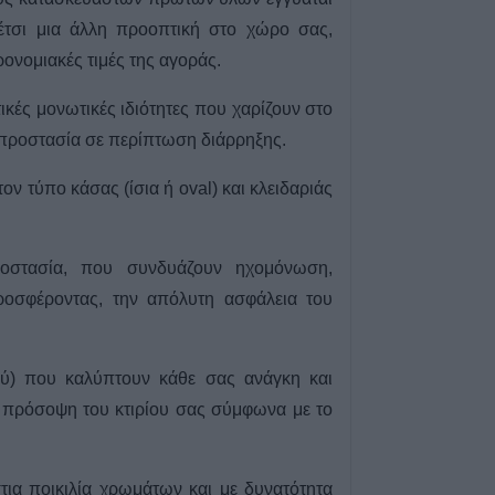
7 Αυγούστου 2026, 19:51
 έτσι μια άλλη προοπτική στο χώρο σας,
Σχέδια Βελτίωσης
ονομιακές τιμές της αγοράς.
δρόμος για επεν
εκατ. ευρώ
κές μονωτικές ιδιότητες που χαρίζουν στο
7 Αυγούστου 2026, 19:41
η προστασία σε περίπτωση διάρρηξης.
Καταβλήθηκαν 3
σε 67.746 δικαιο
ον τύπο κάσας (ίσια ή oval) και κλειδαριάς
αγορά λιπασμά
7 Αυγούστου 2026, 19:35
ροστασία, που συνδυάζουν ηχομόνωση,
Η Αγγλική Ποδο
Ομοσπονδία κατ
προσφέροντας, την απόλυτη ασφάλεια του
τσιμεντένια προ
απ’ τον αγωνιστ
θάνατο ποδοσφα
ού) που καλύπτουν κάθε σας ανάγκη και
7 Αυγούστου 2026, 19:30
ν πρόσοψη του κτιρίου σας σύμφωνα με το
Το Σάββατο 8 Αυ
της Μάχης Νίκο
ια ποικιλία χρωμάτων και με δυνατότητα
7 Αυγούστου 2026, 19:18