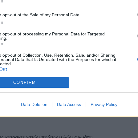
In
7 Αυγούστου 2026, 21:19
Τοποθετήθηκε ο
o opt-out of the Sale of my Personal Data.
 από το 1999 στον τομέα της κατασκευής
χλοοτάπητας στ
In
Γήπεδο Μουζακί
τή εμπειρία στο χώρο και υπερσύγχρονο
7 Αυγούστου 2026, 20:56
to opt-out of processing my Personal Data for Targeted
ing.
Μονοτεχνική Καρ
In
επιλογή σε ανακα
o opt-out of Collection, Use, Retention, Sale, and/or Sharing
εσωτερικών και 
ersonal Data that Is Unrelated with the Purposes for which it
χώρων!
lected.
Out
7 Αυγούστου 2026, 20:48
ΑΑΔΕ: Άνοιξε ξα
CONFIRM
ΕΑΕ 2025 για δι
συμπληρώσεις σ
τους παραγωγο
Data Deletion
Data Access
Privacy Policy
7 Αυγούστου 2026, 20:45
Σφοδρό μπουρίν
Τρικάλων – Εκτε
καταστροφές (+
ους κατασκευαστών πρώτων υλών εγγυάται