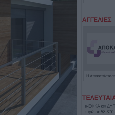
ΑΓΓΕΛΙΕΣ
Πωλείται μονοκατοικία τριών επιπέδων στο καταπράσινο Πευκόφυτο Καρδίτσας
ΤΕΛΕΥΤΑΙ
e-ΕΦΚΑ και ΔΥΠΑ
ευρώ σε 58.370 