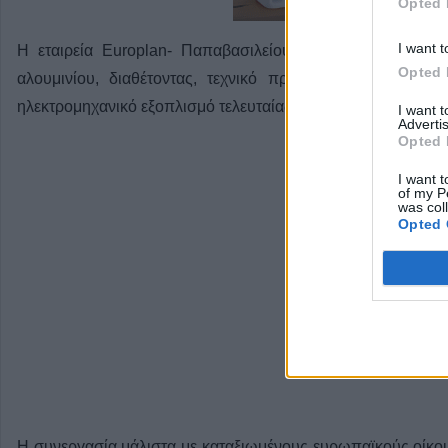
Opted 
I want t
Η εταιρεία Europlan- Παπαβασιλείου δραστηριοποιείται
Opted 
αλουμινίου, διαθέτοντας, τεχνικό προσωπικό με πολυε
ηλεκτρομηχανικό εξοπλισμό τελευταίας γενιάς.
I want 
Advertis
Opted 
I want t
of my P
was col
Opted 
Η συνεργασία μάλιστα με καταξιωμένους ευρωπαϊκούς οίκ