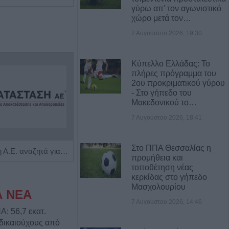
γύρω απ’ τον αγωνιστικό
χώρο μετά τον…
7 Αυγούστου 2026, 19:30
Κύπελλο Ελλάδας: Το
πλήρες πρόγραμμα του
2ου προκριματικού γύρου
- Στο γήπεδο του
Μακεδονικού το…
7 Αυγούστου 2026, 18:41
Στο ΠΠΑ Θεσσαλίας η
Η Αποκατάσταση Α.Ε. αναζητά για εργασία Νοσηλευτές και Βοηθούς Νοσηλευτές
Πωλείται μονοκατοικία τριών επιπέδων στο καταπράσινο Πευκόφυτο Καρδίτσας
προμήθεια και
τοποθέτηση νέας
κερκίδας στο γήπεδο
Μασχολουρίου
Α ΝΕΑ
7 Αυγούστου 2026, 14:46
: 56,7 εκατ.
δικαιούχους από