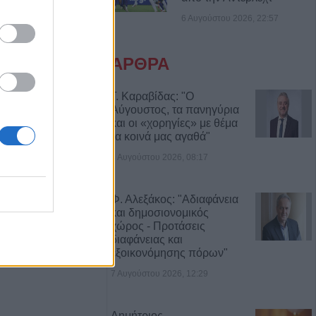
6 Αυγούστου 2026, 22:57
 νέος
ο Δημοτικό
ου (+Φώτο)
ΑΡΘΡΑ
δίτσας: Η no1
Γ. Καραβίδας: "Ο
Αύγουστος, τα πανηγύρια
ινίσεις
και οι «χορηγίες» με θέμα
εξωτερικών
τα κοινά μας αγαθά"
8 Αυγούστου 2026, 08:17
νά το σύστημα
Φ. Αλεξάκος: "Αδιαφάνεια
ορθώσεις και
και δημοσιονομικός
τοιχείων από
χώρος - Προτάσεις
ύς
διαφάνειας και
εξοικονόμησης πόρων"
ι στο Ζάρκο
7 Αυγούστου 2026, 12:29
ταμένες
Φώτο)
Δημήτριος