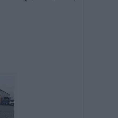
Κύπελλο Ελλάδα
πρόγραμμα του 
προκριματικού γ
γήπεδο του Μακ
Αναγέννηση - Ά
7 Αυγούστου 2026, 18:41
Το Σάββατο 8 Αυ
της Αθανασίας 
7 Αυγούστου 2026, 18:20
Συμμαχία Υπέρ 
Σκιές για το κόσ
τον τρόπο και τ
δημοπράτησης τ
δεξαμενών της Π
Αρχής Κουρέτα
7 Αυγούστου 2026, 18:00
Υπό έλεγχο η φω
σημείο στον Όλ