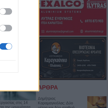
Μπάμπη Πούλιου
Αντιδημάρχου
ΑΡΘΡΑ
Δημήτριος
ργασίας στις 14
Καραμαγκιόλας: Δύο
ρση της μονιμότητα…
μέτρα και δύο σταθμά