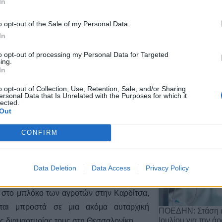
In
o opt-out of the Sale of my Personal Data.
ις 8 το βράδυ της Τετάρτης οι αγρότες οι
In
νοι στον Σιδηροδρομικό Σταθμό στη
to opt-out of processing my Personal Data for Targeted
ing.
In
Αποχώρηση του 
25
από τη θέση του 
o opt-out of Collection, Use, Retention, Sale, and/or Sharing
Αργιθέ…
ersonal Data that Is Unrelated with the Purposes for which it
lected.
20 Ιουλίου 2026, 11:29
Out
. ΣΥΡΙΖΑ Καρδίτσας για την
CONFIRM
μαρτυρίας των αγροτών στην
Data Deletion
Data Access
Privacy Policy
 στο μπλόκο των αγροτών στην Καρδίτσα,
εται μπροστά σε μια ακόμα αυταρχική
ΠΟΕΔΗΝ: Στάση ε
Ιουλίου για την ά
 διαμαρτυρίας τους στη Θεσσαλονίκη.