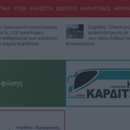
ΤΙΚΑ
ΥΓΕΙΑ
ΚΑΡΔΙΤΣΑ
ΕΙΔΗΣΕΙΣ
ΑΘΛΗΤΙΣΜΟΣ
ΑΡΘΡΑ
ποτελέσματα
Σοφάδες: Ολοκληρώθηκε η
σλήψεις
ασφαλτόστρωση σε τμήματα
των σχολικών
των οδών Ανθέων και
τσας
Κολοκοτρώνη
α