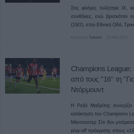
Στις φλόγες τυλίχτηκε ΙΧ,
συνθήκες, ενώ βρισκόταν εν
(19/2), στην Εθνική Οδό, Τρι
Κατηγορία
Τρίκαλα
20 Φεβ 2025
Champions League: 
από τους "16" τη "Γ
Ντόρμουντ
Η Ρεάλ Μαδρίτης συνεχίζει
κατάκτηση του Champions Le
Μάντσεστερ Σίτι δεν μπόρεσ
play-off πρόκρισης στους «16