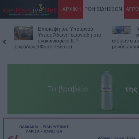
ΑΡΧΙΚΗ
ΡΟΗ ΕΙΔΗΣΕΩΝ
ΑΓΡΟ
Επίσκεψη του Υπουργού
Τα προσωρινά α
Υγείας Άδωνι Γεωργιάδη στο
για τις 116 προ
ανακαινισμένο Κ.Y.
ατόμων στην καθαριότητα 
(+Φωτο +Βίντεο)
μονάδων του Δήμου Καρδί