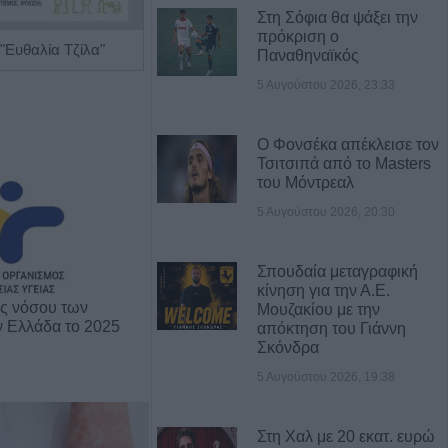
Στη Σόφια θα ψάξει την
πρόκριση ο
"Ευθαλία Τζίλα"
Ψυχολόγος 'Ζενζεφύλλη Σεβαστή'
Παναθηναϊκός
5 Αυγούστου 2026, 23:33
Ο Φονσέκα απέκλεισε τον
Τσιτσιπά από το Masters
του Μόντρεαλ
5 Αυγούστου 2026, 20:30
Σπουδαία μεταγραφική
κίνηση για την Α.Ε.
ης νόσου των
Μουζακίου με την
ν Ελλάδα το 2025
απόκτηση του Γιάννη
Σκόνδρα
5 Αυγούστου 2026, 19:38
Στη Χαλ με 20 εκατ. ευρώ