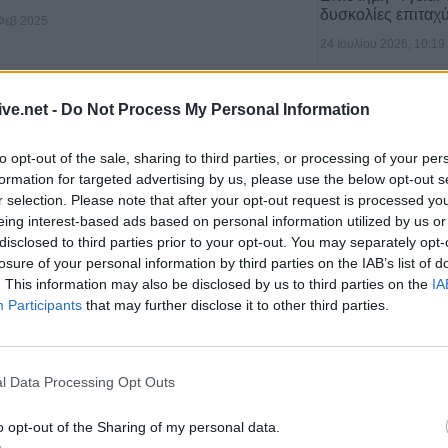
δυσκολίες επιταχ
Φεβ 2025
24 Ιουλίου 2026, 10:19
ive.net -
Do Not Process My Personal Information
μιές το βράδυ της Τετάρτης
ρη περιοχή των Σοφάδων
to opt-out of the sale, sharing to third parties, or processing of your per
formation for targeted advertising by us, please use the below opt-out s
r selection. Please note that after your opt-out request is processed y
μιές σημειώθηκε το βράδυ της Τετάρτης 19
eing interest-based ads based on personal information utilized by us or
των Σοφάδων.
disclosed to third parties prior to your opt-out. You may separately opt-
losure of your personal information by third parties on the IAB’s list of
Υγεία: Ο θόρυβος
. This information may also be disclosed by us to third parties on the
IA
19 Φεβ 2025
τον κίνδυνο εμφ
Participants
that may further disclose it to other third parties.
21 Ιουλίου 2026, 10:18
l Data Processing Opt Outs
α αγροτών προς το
άει ο πρωθυπουργός
o opt-out of the Sharing of my personal data.