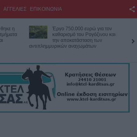
ΑΓΓΕΛΙΕΣ
ΕΠΙΚΟΙΝΩΝΙΑ
Facebook
Έργο 750.000 ευρώ για τον
Στη Χαλ μ
Twitter
καθαρισμό του Ρογόζινου και
Κωνσταντ
την αποκατάσταση των
YouTube
ντιπλημμυρικών αναχωμάτων
Αναζήτηση
RSS
Επικοινωνία με το
KarditsaLive.Net