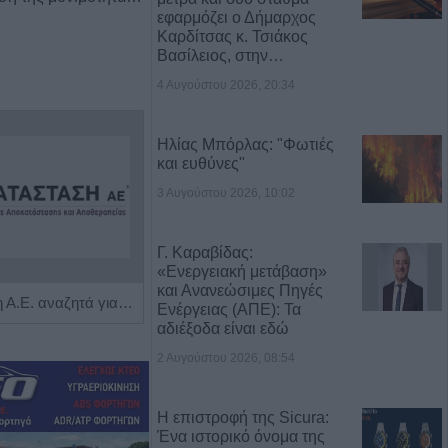
εφαρμόζει ο Δήμαρχος
Καρδίτσας κ. Τσιάκος
Βασίλειος, στην…
4 Αυγούστου 2026, 20:34
Ηλίας Μπόρλας: "Φωτιές
και ευθύνες"
3 Αυγούστου 2026, 10:02
Γ. Καραβίδας:
«Ενεργειακή μετάβαση»
και Ανανεώσιμες Πηγές
Η Αποκατάσταση Α.Ε. αναζητά για εργασία Νοσηλευτές και Βοηθούς Νοσηλευτές
Η εταιρεία ΘΑΛΑΣΣΙΟΣ ΚΟΣΜΟΣ Α.Ε.Β.Ε. επιθυμεί να προσλάβει Αποθηκάριο
Ενέργειας (ΑΠΕ): Τα
αδιέξοδα είναι εδώ
2 Αυγούστου 2026, 08:54
Η επιστροφή της Sicura:
Ένα ιστορικό όνομα της