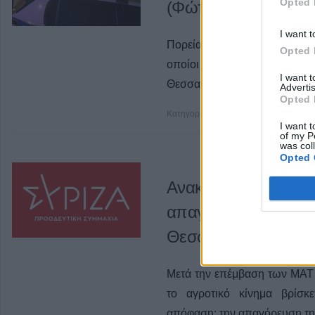
Opted 
(Φώτο+Βίντεο)
I want t
Πορεία ξεκίνησαν λίγο πριν τ
Opted 
οποίοι ήταν συγκεντρωμέ
I want 
Θεσσαλονίκη.
Advertis
Opted 
Κατηγορία
Επικαιρότητα
19 Φεβ 20
I want t
of my P
was col
Opted 
Ανακοίνωση της Ν.Ε
απαγόρευση της δια
Θεσσαλονίκη
Μετά την επέμβαση των ΜΑΤ
το αγροτικό κίνημα βρίσκ
απόφαση: την απαγόρευση της