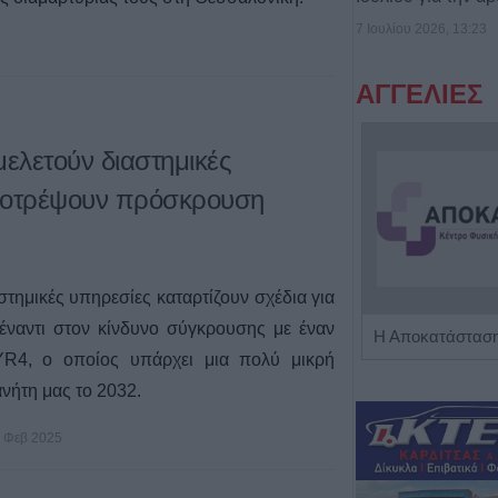
7 Ιουλίου 2026, 13:23
ΑΓΓΕΛΙΕΣ
μελετούν διαστημικές
αποτρέψουν πρόσκρουση
στημικές υπηρεσίες καταρτίζουν σχέδια για
έναντι στον κίνδυνο σύγκρουσης με έναν
Πωλείται μονοκατοικία τριών επιπέδων στο καταπράσινο Πευκόφυτο Καρδίτσας
YR4, ο οποίος υπάρχει μια πολύ μικρή
νήτη μας το 2032.
 Φεβ 2025