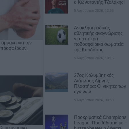
ο Κωνσταντής Τζολάκης!
5 Αυγούστου 2026, 12:53
Ανάκληση ειδικής
αθλητικής αναγνώρισης
για τέσσερα
φάρμακα για την
ποδοσφαιρικά σωματεία
 προσφέρουν
της Καρδίτσας
5 Αυγούστου 2026, 10:15
27ος Κολυμβητικός
Διάπλους Λίμνης
Πλαστήρα: Οι νικητές των
αγώνων
5 Αυγούστου 2026, 09:50
Προκριματικά Champions
League: Προβάδισμα με...
Οι οικονομικές
buzzer-beater η Λέφσκι,