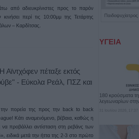
 κάτω από αδιευκρίνιστες προς το παρόν
Χειρουργός Οφθαλμίατρος 'Παπούλιας Δημήτριος'
Παιδοψυχίατρος 
 κινήσει περί τις 10:00μμ της Τετάρτης
κάλων – Καρδίτσας.
ΥΓΕΙΑ
Η Αϊντχόφεν πέταξε εκτός
ιούβε" - Εύκολα Ρεάλ, ΠΣΖ και
180 κρούσματα τ
λεγεωναρίων στη
 την πορεία της προς την back to back
31 Ιουλίου 2026, 17:37
ague! Κάτι αναμενόμενο, βέβαια, καθώς η
ε να προβάλλει αντίσταση στη ρεβάνς των
», ειδικά μετά την ήττα της 2-3 στο πρώτο