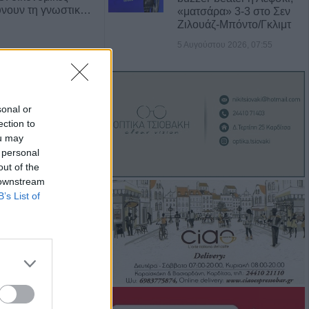
ύνουν τη γνωστικ…
«ματσάρα» 3-3 στο Σεν
Ζιλουάζ-Μπόντο/Γκλιμτ
5 Αυγούστου 2026, 07:55
sonal or
ection to
ou may
 personal
out of the
 downstream
 των δρόμων αυξάνει
B’s List of
άνισης Πάρκινσ…