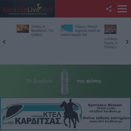
Facebook
Σίσκος Α.
Πάρος: Νεκρό
Υπεγράφ
Twitter
Βασίλειος: "Οι
4χρονο παιδί σε
σύμβαση 
ηλίθιοι"
πισίνα beach bar
«Αναβάθ
υποδομών κεντρικ
YouTube
δομής του Μουσεί
Πόλης»
Αναζήτηση
RSS
Επικοινωνία με το
KarditsaLive.Net