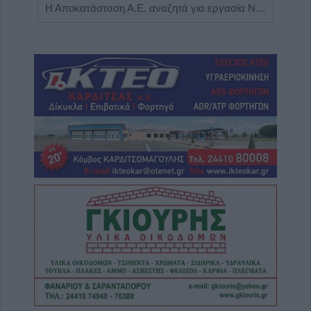
Πωλείται μονοκατοικία τριών επιπέδων στο καταπράσινο Πευκόφυτο Καρδίτσας
Η Αποκατάσταση Α.Ε. αναζητά για εργασία Νοσηλευτές και Βοηθούς Νοσηλευτές