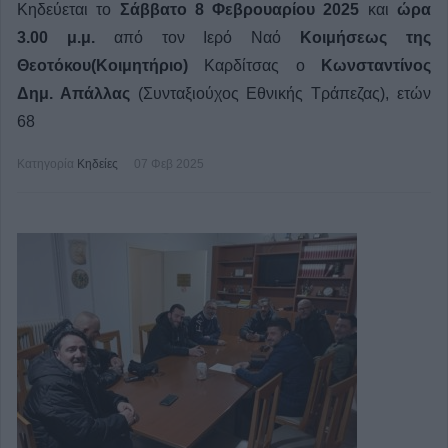
Κηδεύεται το
Σάββατο 8 Φεβρουαρίου 2025
και
ώρα
3.00 μ.μ.
από τον Ιερό Ναό
Κοιμήσεως της
Θεοτόκου(Κοιμητήριο)
Καρδίτσας ο
Κωνσταντίνος
Δημ. Απάλλας
(Συνταξιούχος Εθνικής Τράπεζας), ετών
68
Κατηγορία
Κηδείες
07 Φεβ 2025