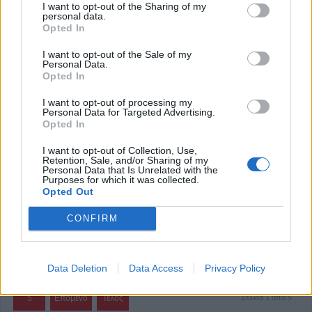
I want to opt-out of the Sharing of my
personal data.
Αγαπητοί Πολίτες, με αγανάκτηση οι Μουζακιώτες
Opted In
διάβασαν!! και άκουσαν!!! τις χθεσινές δηλώσεις του
I want to opt-out of the Sale of my
Δημάρχου Μουζακίου κ. Θ. Στάθη για το υπερβολικό
Personal Data.
Opted In
κόστος και τη δαπάνη απομάκρυνσης των
αμιαντοσκεπών!!! από τον συνοικισμό Σεισμοπλήκτων
I want to opt-out of processing my
Personal Data for Targeted Advertising.
Μουζακίου, καθώς επίσης και για τη σχετική όψιμη!!!
Opted In
ενημέρωση που έκανε ο ίδιος! στον Περιφερειάρχη
I want to opt-out of Collection, Use,
Θεσσαλίας.
Retention, Sale, and/or Sharing of my
Personal Data that Is Unrelated with the
Purposes for which it was collected.
Κατηγορία
Άρθρα
07 Φεβ 2025
Opted Out
CONFIRM
Έναρξη
Προηγούμενο
1
2
3
4
Data Deletion
Data Access
Privacy Policy
5
Επόμενο
Τέλος
Σελίδα 1 από 5