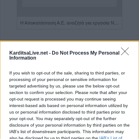
Η εταιρεία ΘΑΛΑΣΣΙΟΣ ΚΟΣΜΟΣ Α.Ε.Β.Ε. επιθυμεί να προσλάβει Αποθηκάριο
Η Αποκατάσταση Α.Ε. αναζητά για εργασία Νοσηλευτές και Βοηθούς Νοσηλευτές
KarditsaLive.net -
Do Not Process My Personal
Information
If you wish to opt-out of the sale, sharing to third parties, or
processing of your personal or sensitive information for
targeted advertising by us, please use the below opt-out
section to confirm your selection. Please note that after your
opt-out request is processed you may continue seeing
ΤΕΛΕΥΤΑΙΑ ΝΕΑ
interest-based ads based on personal information utilized by
us or personal information disclosed to third parties prior to
ΛΑ.ΣΥ. Θεσσαλίας: "Συναινετικά οι
your opt-out. You may separately opt-out of the further
παρατάξεις Κουρέτα-Αγοραστού, που
disclosure of your personal information by third parties on the
αποτελούν την περιφερειακή επιτροπή
IAB’s list of downstream participants. This information may
Θεσσαλίας, ξεπέταξαν 102 θέματα, σε 12
also be disclosed by us to third parties on the
IAB’s List of