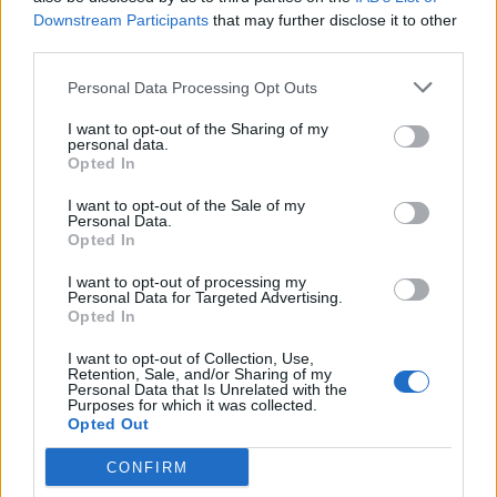
λεπτά!"
Downstream Participants
that may further disclose it to other
third parties.
6 Αυγούστου 2026, 09:57
Ιός Δυτικού Νείλου: 23 νέα εγχώρια
Personal Data Processing Opt Outs
κρούσματα και 2 θάνατοι την τελευταία
εβδομάδα
I want to opt-out of the Sharing of my
personal data.
6 Αυγούστου 2026, 08:52
Opted In
Διακοπές ρεύματος στην Άρτα και σε τμήμα
I want to opt-out of the Sale of my
του Δήμου Αργιθέας: Έκρηξη και φωτιά σε
Personal Data.
Opted In
μετασχηματιστή (+Βίντεο)
6 Αυγούστου 2026, 08:16
I want to opt-out of processing my
Personal Data for Targeted Advertising.
Την Κυριακή 9 Αυγούστου το ετήσιο
Opted In
μνημόσυνο της Αγορής Κλήμου
I want to opt-out of Collection, Use,
6 Αυγούστου 2026, 07:42
Retention, Sale, and/or Sharing of my
Personal Data that Is Unrelated with the
“Calimera” με “spitiko” και συνταγές όπως
Purposes for which it was collected.
παλιά…
Opted Out
5 Αυγούστου 2026, 23:58
CONFIRM
Στη Σόφια θα ψάξει την πρόκριση ο