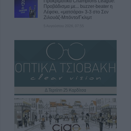
Προκριματικά Champions League:
Προβάδισμα με... buzzer-beater η
Λέφσκι, «ματσάρα» 3-3 στο Σεν
Ζιλουάζ-Μπόντο/Γκλιμτ
5 Αυγούστου 2026, 07:55