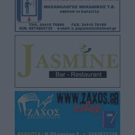
μνημόσυνο του Κωνσταντίνου
Αναγνωστόπουλου
5 Αυγούστου 2026, 20:49
Εκδήλωση μνήμης για Χιροσίμα -
Ναγκασάκι και αντιιμπεριαλιστική
παρέμβαση από την Επιτροπή Ειρήνης
Καρδίτσας (+Φωτο +Βίντεο)
5 Αυγούστου 2026, 20:42
Ο Φονσέκα απέκλεισε τον Τσιτσιπά από το
Masters του Μόντρεαλ
5 Αυγούστου 2026, 20:30
Το Σάββατο 8 Αυγούστου το 40ήμερο
μνημόσυνο της Κωνσταντίας Γεωρ.
Γιαννουσά - Τσιούκα
5 Αυγούστου 2026, 20:25
Το Σάββατο 8 Αυγούστου το 40ήμερο
μνημόσυνο του Δημήτριου Παππά