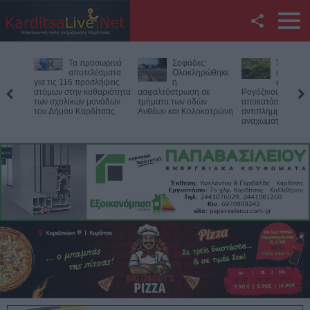
Facebook
Τα προσωρινά
Σοφάδες:
Έργο 750
Twitter
αποτελέσματα
Ολοκληρώθηκε
ευρώ για 
για τις 116 προσλήψεις
η
καθαρισμ
ατόμων στην καθαριότητα
ασφαλτόστρωση σε
Ρογόζινου και την
YouTube
των σχολικών μονάδων
τμήματα των οδών
αποκατάσταση τω
του Δήμου Καρδίτσας
Ανθέων και Κολοκοτρώνη
αντιπλημμυρικών
αναχωμάτων
Αναζήτηση
RSS
Επικοινωνία με το
KarditsaLive.Net